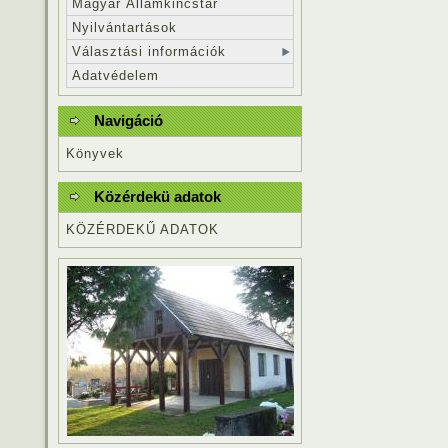
Magyar Államkincstár
Nyilvántartások
Választási információk
Adatvédelem
Navigáció
Könyvek
Közérdekü adatok
KÖZÉRDEKŰ ADATOK