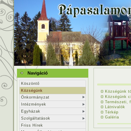
Navigáció
Köszöntő
Községünk
Községünk tö
Községünk c
Önkormányzat
Természeti, f
Intézmények
Látnivalók
Egyházak
Térkép
Galéria
Szolgáltatások
Friss Hírek