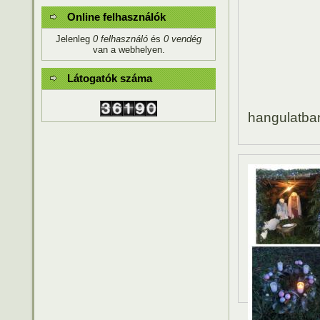
Online felhasználók
Jelenleg
0 felhasználó
és
0 vendég
van a webhelyen.
Látogatók száma
hangulatba