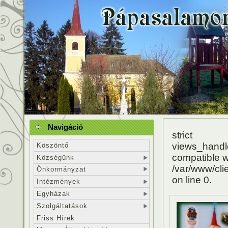
Navigáció
stric
views_hand
Köszöntő
compatible w
Községünk
/var/www/cl
Önkormányzat
on line 0.
Intézmények
Egyházak
Szolgáltatások
Friss Hírek