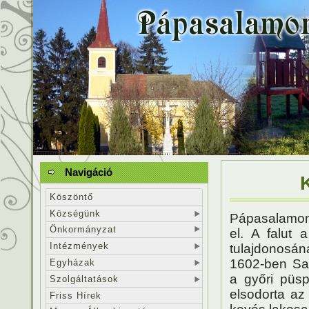
Navigáció
Köszöntő
Községünk
Pápasalamon 
Önkormányzat
el. A falut 
Intézmények
tulajdonosá
1602-ben Sal
Egyházak
a győri püs
Szolgáltatások
elsodorta az
Friss Hírek