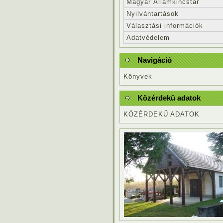
Magyar Államkincstár
Nyilvántartások
Választási információk
Adatvédelem
Navigáció
Könyvek
Közérdekü adatok
KÖZÉRDEKŰ ADATOK