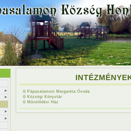
INTÉZMÉNYE
Pápasalamoni Margaréta Óvoda
Községi Könyvtár
Művelődési Ház