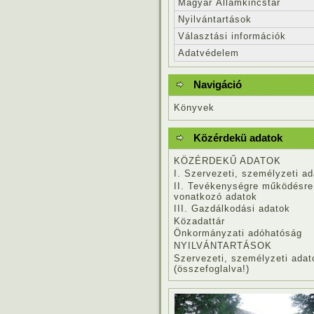
Magyar Államkincstár
Nyilvántartások
Választási információk
Adatvédelem
Navigáció
Könyvek
Közérdekü adatok
KÖZÉRDEKŰ ADATOK
I. Szervezeti, személyzeti a
II. Tevékenységre működésre
vonatkozó adatok
III. Gazdálkodási adatok
Közadattár
Önkormányzati adóhatóság
NYILVÁNTARTÁSOK
Szervezeti, személyzeti adat
(összefoglalva!)