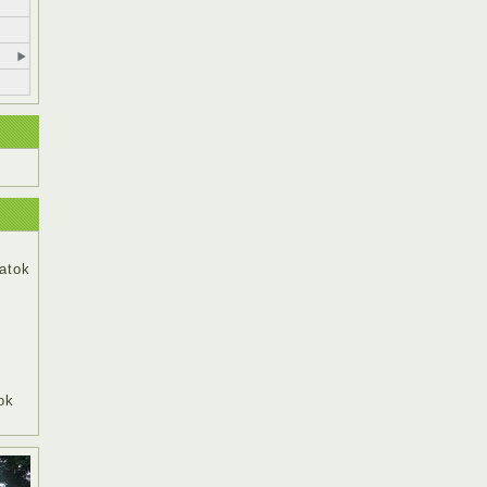
datok
ok