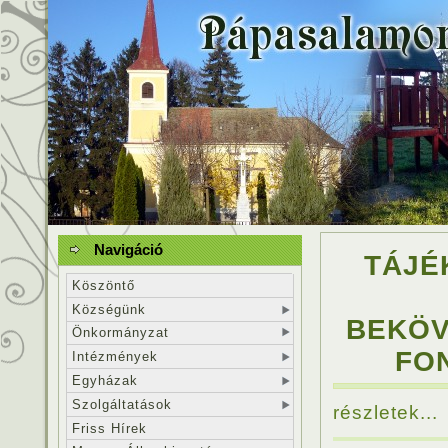
Navigáció
TÁJÉ
Köszöntő
Községünk
BEKÖV
Önkormányzat
FO
Intézmények
Egyházak
Szolgáltatások
részletek...
Friss Hírek