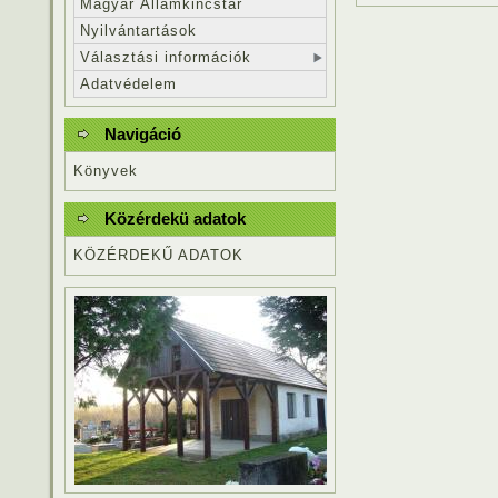
Magyar Államkincstár
Nyilvántartások
Választási információk
Adatvédelem
Navigáció
Könyvek
Közérdekü adatok
KÖZÉRDEKŰ ADATOK